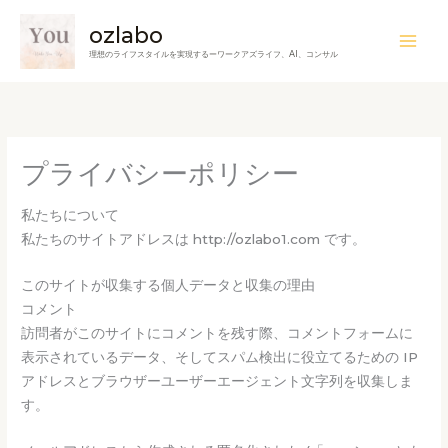
内
Mai
ozlabo
容
Men
理想のライフスタイルを実現するーワークアズライフ、AI、コンサル
を
ス
キ
ッ
プ
プライバシーポリシー
私たちについて
私たちのサイトアドレスは http://ozlabo1.com です。
このサイトが収集する個人データと収集の理由
コメント
訪問者がこのサイトにコメントを残す際、コメントフォームに
表示されているデータ、そしてスパム検出に役立てるための IP
アドレスとブラウザーユーザーエージェント文字列を収集しま
す。